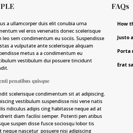
MPLE
FAQs
ius a ullamcorper duis elit conubia urna
How th
mentum vel eros venenatis donec scelerisque
Justo 
 leo sem condimentum eu sociis. Suspendisse
stas a vulputate ante scelerisque aliquam
Porta 
pendisse metus a a condimentum eu
tibulum vestibulum dui posuere tincidunt
Erat s
dit.
enti penatibus quisque
ndit scelerisque condimentum sit at adipiscing.
piscing vestibulum suspendisse nisi vene natis
ulis ridiculus adipis cing habitasse neque ad at
drerit diam facilisi semper. Potenti pen atibus
sque suspen disse fusce sociosqu lobor tis
t neque nascetur posuere nisi adipiscing