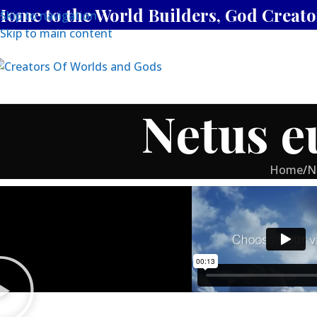
Home to the World Builders, God Creator
Skip to navigation
Skip to main content
Home
The Creato
Netus e
Home
/
N