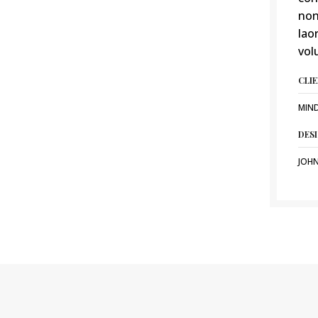
non
lao
vol
CLI
MIN
DES
JOH