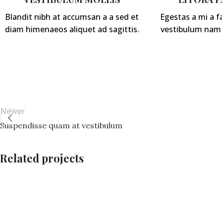
Blandit nibh at accumsan a a sed et
Egestas a mi a f
diam himenaeos aliquet ad sagittis.
vestibulum nam 
Newer
Suspendisse quam at vestibulum
Related projects
Furniture
A lacus bibendum pulvinar