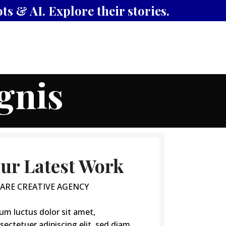
s & AI. Explore their stories.
Login / Register
$
0.00
gnis
ur Latest Work
ARE CREATIVE AGENCY
um luctus dolor sit amet,
sectetuer adipiscing elit, sed diam