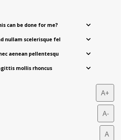
is can be done for me?
ad nullam scelerisque fel
nec aenean pellentesqu
agittis mollis rhoncus
A+
A-
A