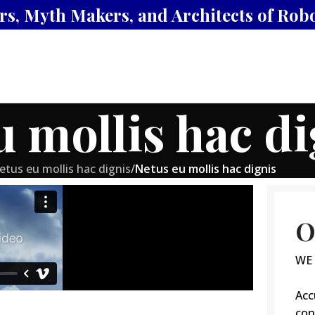
s, Myth Makers, and Architects of Robot
rs
Blog
Videos
Forums
About Us
Contact Us
u mollis hac di
etus eu mollis hac dignis
/
Netus eu mollis hac dignis
O
WE 
Acc
con