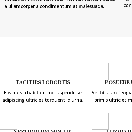
con
a ullamcorper a condimentum at malesuada.
TACITIRS LOBORTIS
POSUERE
Elis mus a habitant mi suspendisse
Vestibulum feugia
adipiscing ultricies torquent id urna.
primis ultricies m
VESTIBULUM MOLLIS
LITORA 