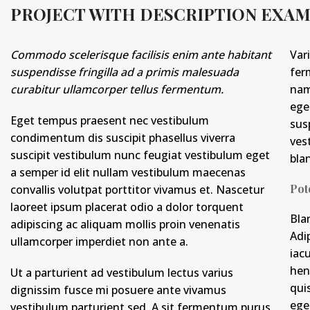
PROJECT WITH DESCRIPTION EXA
Commodo scelerisque facilisis enim ante habitant
Var
suspendisse fringilla ad a primis malesuada
fer
curabitur ullamcorper tellus fermentum.
nam
ege
Eget tempus praesent nec vestibulum
sus
condimentum dis suscipit phasellus viverra
ves
suscipit vestibulum nunc feugiat vestibulum eget
blan
a semper id elit nullam vestibulum maecenas
Pot
convallis volutpat porttitor vivamus et. Nascetur
laoreet ipsum placerat odio a dolor torquent
Bla
adipiscing ac aliquam mollis proin venenatis
Adi
ullamcorper imperdiet non ante a.
iac
hen
Ut a parturient ad vestibulum lectus varius
qui
dignissim fusce mi posuere ante vivamus
ege
vestibulum parturient sed. A sit fermentum purus